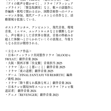
「アイの歌声を聴かせて」、ドラマ「ブラッシュア
ップライフ」「緊急取調室」など、数々の話題作に
作編曲・歌唱で関わるほか、国際芸術祭へのパフォ
ーマンス参加、現代アーティストとの共作など、活
動領域を拡張している。
ポストクラシカル、アンビエント、現代音楽、環境
音楽、ミニマル、エレクトロニカなどを横断しなが
ら、声を媒介とした音世界を探求。音楽の枠組みを
超えた体験へとひらかれていくその表現は、今後さ
らなる注目が期待される。
＜主なスコア作品＞
・日本×フィンランド共同製作ドラマ「BLOOD﹠
SWEAT」劇伴音楽 2026
・大阪・関西万博「住友館」音楽担当 2025
・ドラマ「良いこと悪いこと」劇伴音楽 2025
・ドラマ「夜の道標」
劇伴音楽 2025
・ゲーム「FINAL FANTASY VII REBIRTH」編曲
／歌唱 2024
・ドラマ「降り積もれ孤独な死よ」劇伴音楽 2024
・日本テレビ開局70年スペシャルドラマ「テレビ報
道記者」 劇伴音楽 2024
・アニメ「REVENGER」劇伴音楽 2023