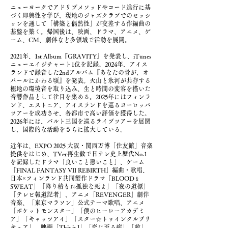
ニューヨークでアドリブメソッドやコード進行に基
づく即興性を学び、現地のジャズクラブでのセッシ
ョンを通して「構築と偶然性」が交差する作編曲の
基盤を築く。帰国後は、映画、ドラマ、アニメ、ゲ
ーム、CM、劇伴など多領域で活動を展開。
2021年、1st Album『GRAVITY』を発表し、iTunes
ニューエイジチャート1位を記録。2024年、アイス
ランドで録音した2ndアルバム『あなたの骨が、オ
パールにかわる頃』を発表。火山と氷河が共存する
極地の環境音を取り込み、生と時間の変容を描いた
音響作品として注目を集める。2025年にはフィンラ
ンド、エストニア、アイスランドを巡るヨーロッパ
ツアーを成功させ、各都市で高い評価を獲得した。
2026年には、バルト三国を巡るライブツアーを展開
し、国際的な活動をさらに拡大している。
近年は、EXPO 2025 大阪・関西万博「住友館」音楽
提供をはじめ、TVer再生数で日テレ史上歴代No.1
を記録したドラマ「良いこと悪いこと」、ゲーム
「FINAL FANTASY VII REBIRTH」編曲・歌唱、
日本×フィンランド共同製作ドラマ「BLOOD﹠
SWEAT」「降り積もれ孤独な死よ」「夜の道標」
「テレビ報道記者」、アニメ「REVENGER」劇伴
音楽、「東京マラソン」公式テーマ歌唱、アニメ
「ポケットモンスター」「僕のヒーローアカデミ
ア」「キャッツアイ」「スター☆トゥインクルプリ
キュア」、映画「This is I」「恋に至る病」「敵」