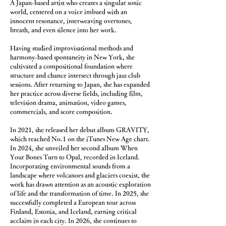
A Japan-based artist who creates a singular sonic
world, centered on a voice imbued with an
innocent resonance, interweaving overtones,
breath, and even silence into her work.
Having studied improvisational methods and
harmony-based spontaneity in New York, she
cultivated a compositional foundation where
structure and chance intersect through jazz club
sessions. After returning to Japan, she has expanded
her practice across diverse fields, including film,
television drama, animation, video games,
commercials, and score composition.
In 2021, she released her debut album GRAVITY,
which reached No.1 on the iTunes New Age chart.
In 2024, she unveiled her second album When
Your Bones Turn to Opal, recorded in Iceland.
Incorporating environmental sounds from a
landscape where volcanoes and glaciers coexist, the
work has drawn attention as an acoustic exploration
of life and the transformation of time. In 2025, she
successfully completed a European tour across
Finland, Estonia, and Iceland, earning critical
acclaim in each city. In 2026, she continues to