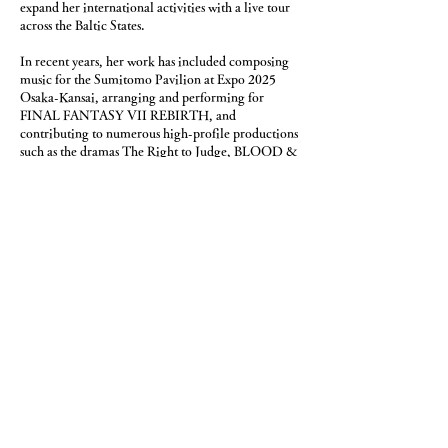
expand her international activities with a live tour
across the Baltic States.
In recent years, her work has included composing
music for the Sumitomo Pavilion at Expo 2025
Osaka-Kansai, arranging and performing for
FINAL FANTASY VII REBIRTH, and
contributing to numerous high-profile productions
such as the dramas The Right to Judge, BLOOD &
SWEAT (a Japan–Finland co-production), A
Suffocatingly Lonely Death, and Television News
Reporter. She has also composed scores for the
anime REVENGER, performed the official theme
for the Tokyo Marathon, and contributed to major
anime and film productions including Pokémon,
My Hero Academia, Cat’s Eye, Star☆Twinkle
PreCure, This is I, The Illness Leading to Love,
Enemy, and Sing a Bit of Harmony. Beyond these,
she continues to expand her artistic scope through
performances at international art festivals and
collaborations with contemporary artists.
Traversing post-classical, ambient, contemporary,
environmental, minimal, and electronica genres,
she explores a sonic universe mediated through the