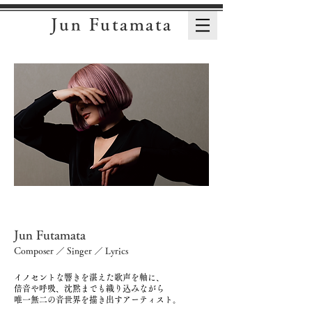
Jun Futamata
Jun Futamata
Composer ／ Singer ／ Lyrics
イノセントな響きを湛えた歌声を軸に、
倍音や呼吸、沈黙までも織り込みながら
唯一無二の音世界を描き出すアーティスト。