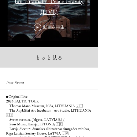
Jun Futamata - Peace Gravity
(LIVE)
動画を再生
もっと見る
Past Event
◼️Original Live
2026 BALTIC TOUR
Thomas Mann Museum, Nida, LITHUANIA 🇱🇹
The Anykščiai Art Incubator - Art Studio, LITHUANIA
🇱🇹
Svētes svētnīca, Jelgava, LATVIA 🇱🇻
Suur Muna, Haanja, ESTONIA 🇪🇪
Latvju dievturu draudzes dibināšanas simtgades svinības,
Riga Latvian Society House, LATVIA 🇱🇻