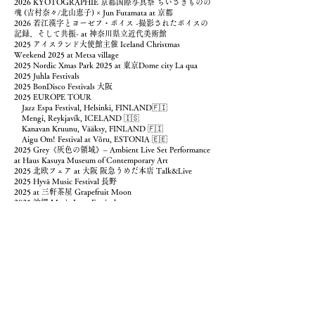
2026 KYOTOGRAPHIE 京都国際写真祭 ちいさきものの
魂 (吉村奈々/北山恵子) × Jun Futamata at 京都
2026 若江漢字とヨーゼフ・ボイス -撮影されたボイスの
記録、そして共振- at 神奈川県立近代美術館
2025 アイスランド大使館主催 Iceland Christmas
Weekend 2025 at Metsa village
2025 Nordic Xmas Park 2025 at 東京Dome city La qua
2025 Juhla Festivals
2025 BonDisco Festivals 大阪
2025 EUROPE TOUR
Jazz Espa Festival, Helsinki, FINLAND🇫🇮
Mengi, Reykjavík, ICELAND 🇮🇸
Kanavan Kruunu, Vääksy, FINLAND 🇫🇮
Aigu Om! Festival at Võru, ESTONIA 🇪🇪
2025 Grey《灰色の領域》– Ambient Live Set Performance
at Haus Kasuya Museum of Contemporary Art
2025 北欧フェア at 大阪 阪急うめだ本店 Talk&Live
2025 Hyvä Music Festival 長野
2025 at 三軒茶屋 Grapefruit Moon
2025 沖縄 Music Lane Festival
2024 アイスランド大使館主催 Iceland Christmas
Weekend 2024 at Metsa village
2024 Juhla Presents Maja Mannila Trio Japan Tour 神楽音
2024 2nd Album あなたの骨が、オパールにかわる頃 -
Quiet moments- LIVE
2024 2nd Album あなたの骨が、オパールにかわる頃
release LIVE
2024 祐天寺 Kissa Bossa UMINEKO
2023 Juhla Festivals
2022 企画・制作：体感展企画室 協力：中之条ビエンナ